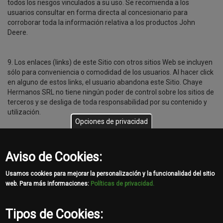
todos los riesgos vinculados a su uso. Se recomienda a los
usuarios consultar en forma directa al concesionario para
corroborar toda la información relativa a los productos John
Deere.
9. Los enlaces (links) de este Sitio con otros sitios Web se incluyen
sólo para conveniencia o comodidad de los usuarios. Al hacer click
en alguno de estos links, el usuario abandona este Sitio. Chaye
Hermanos SRL no tiene ningún poder de control sobre los sitios de
terceros y se desliga de toda responsabilidad por su contenido y
utilización.
Opciones de privacidad
10. Los usuarios de este Sitio deberán abstenerse de introducir en
el Sitio o enviar por correo electrónico o de cualquier otra forma
Aviso de Cookies:
transmitir, información contraria a la ley o en perjuicio de terceros.
Usamos cookies para mejorar la personalización y la funcionalidad del sitio
web. Para más informaciones:
Políticas de privacidad.
11. El símbolo del ciervo que salta, los colores verde y amarillo
propios de la marca y el nombre John Deere, son marcas
registradas a nombre de Deere & Company.
Tipos de Cookies: