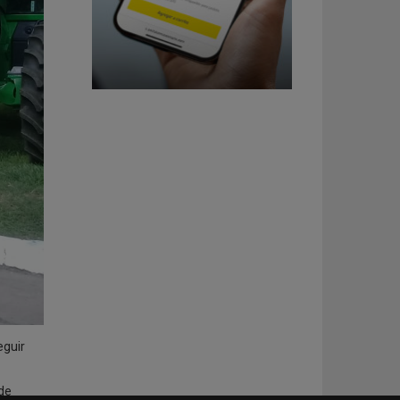
eguir
 de