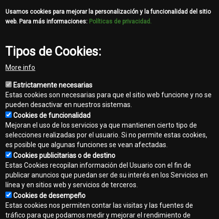
Usamos cookies para mejorar la personalización y la funcionalidad del sitio
Los concesionarios John Deere ofrecen un servicio de
web. Para más informaciones:
Políticas de privacidad.
armado de mangueras hidráulicas originales en el
acto, que permite tener en el momento el repuesto
Tipos de Cookies:
que necesitás. Una solución confiable, con el sistema
de corte y prensado de mangueras de Parker,
More info
garantizando el correcto funcionamiento del equipo,
Estrictamente necesarias
durabilidad y menor tiempo de máquina parada.
Estas cookies son necesarias para que el sitio web funcione y no se
pueden desactivar en nuestros sistemas.
Cookies de funcionalidad
Mejoran el uso de los servicios ya que mantienen cierto tipo de
template-
selecciones realizadas por el usuario. Si no permite estas cookies,
agro
es posible que algunas funciones se vean afectadas.
Cookies publicitarias o de destino
Contacto
Estas Cookies recopilan información del Usuario con el fin de
Footer
publicar anuncios que puedan ser de su interés en los Servicios en
Mapa del sitio
línea y en sitios web y servicios de terceros.
menu
Cookies de desempeño
Normas de privacidad
Estas cookies nos permiten contar las visitas y las fuentes de
tráfico para que podamos medir y mejorar el rendimiento de