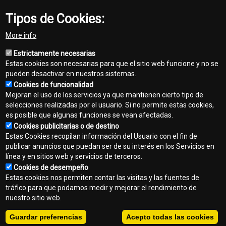
Tipos de Cookies:
Servicios ofrecidos
More info
Guardias de Repuestos y Servicios
Estrictamente necesarias
Sábados de 12:30 a 22:00 hs.
Estas cookies son necesarias para que el sitio web funcione y no se
Domingos de 08:00 a 22:00 hs.
pueden desactivar en nuestros sistemas.
Cookies de funcionalidad
Mejoran el uso de los servicios ya que mantienen cierto tipo de
selecciones realizadas por el usuario. Si no permite estas cookies,
es posible que algunas funciones se vean afectadas.
Cookies publicitarias o de destino
Contacto
Estas Cookies recopilan información del Usuario con el fin de
Footer
publicar anuncios que puedan ser de su interés en los Servicios en
Mapa del sitio
línea y en sitios web y servicios de terceros.
menu
Cookies de desempeño
Normas de privacidad
Estas cookies nos permiten contar las visitas y las fuentes de
tráfico para que podamos medir y mejorar el rendimiento de
Aviso legal
nuestro sitio web.
Copyright © 2026 - Chaye Hnos . Todos los derechos reservados.
Guardar preferencias
Acepto todas las cookies